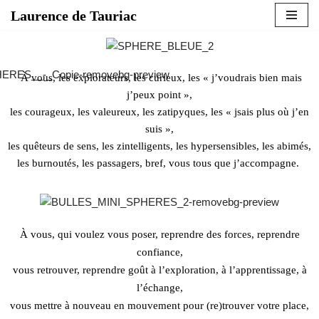
Laurence de Tauriac
Aller
au
contenu
À vous, les explorateurs, les curieux, les « j’voudrais bien mais
j’peux point »,
les courageux,
les valeureux, les zatipyques, les « jsais plus où j’en
suis »,
les quêteurs de sens, les zintelligents, les hypersensibles, les abimés,
les burnoutés, les passagers, bref, vous tous que j’accompagne.
À
vous,
qui voulez vous poser, reprendre des forces, reprendre
confiance,
vous retrouver,
reprendre goût à l’exploration, à l’apprentissage, à
l’échange,
vous mettre à nouveau en mouvement pour (re)trouver votre place,